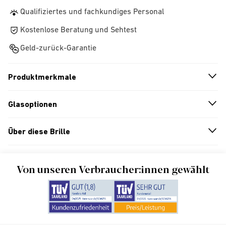
Qualifiziertes und fachkundiges Personal
Kostenlose Beratung und Sehtest
Geld-zurück-Garantie
Produktmerkmale
n
A
r
r
o
w
i
c
o
Glasoptionen
n
A
r
r
o
w
i
c
o
Über diese Brille
n
A
r
r
o
w
i
c
o
Von unseren Verbraucher:innen gewählt