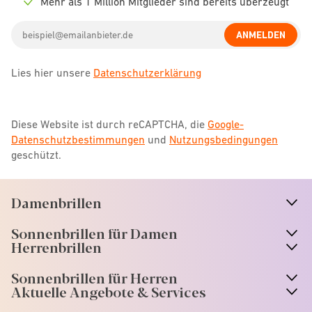
Mehr als 1 Million Mitglieder sind bereits überzeugt
Check
icon
Email
ANMELDEN
address
Lies hier unsere
Datenschutzerklärung
Diese Website ist durch reCAPTCHA, die
Google-
Datenschutzbestimmungen
und
Nutzungsbedingungen
geschützt.
Damenbrillen
n
A
r
r
o
w
i
c
o
Sonnenbrillen für Damen
n
A
r
r
o
w
i
c
o
Herrenbrillen
Sonnenbrillen für Herren
Aktuelle Angebote & Services