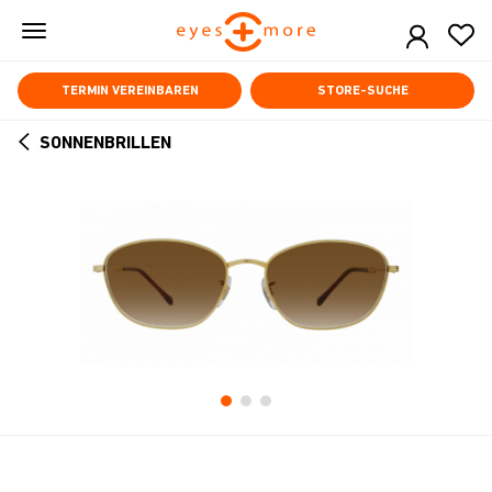
Skip
to
main
content
TERMIN VEREINBAREN
STORE-SUCHE
SONNENBRILLEN
ARROW
BACK