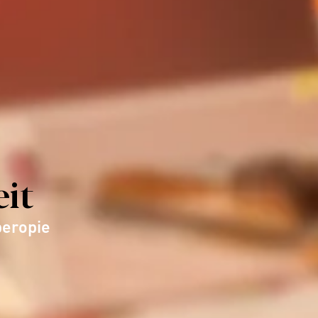
eit
peropie