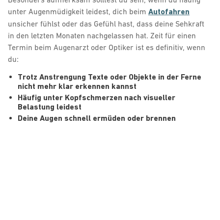
unter Augenmüdigkeit leidest, dich beim
Autofahren
unsicher fühlst oder das Gefühl hast, dass deine Sehkraft
in den letzten Monaten nachgelassen hat. Zeit für einen
Termin beim Augenarzt oder Optiker ist es definitiv, wenn
du:
Trotz Anstrengung Texte oder Objekte in der Ferne
nicht mehr klar erkennen kannst
Häufig unter Kopfschmerzen nach visueller
Belastung leidest
Deine Augen schnell ermüden oder brennen
Dich beim Autofahren, besonders in der Dämmerung,
unsicher fühlst
Bei Kindern:
wenn sie die Tafel nicht lesen können oder
beim Fernsehen sehr nah am Bildschirm sitzen
Termin vereinbaren
So wird Kurzsichtigkeit