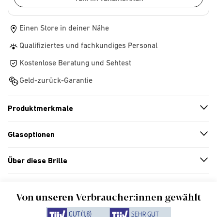
Einen Store in deiner Nähe
Qualifiziertes und fachkundiges Personal
Kostenlose Beratung und Sehtest
Geld-zurück-Garantie
Produktmerkmale
n
A
r
r
o
w
i
c
o
Glasoptionen
n
A
r
r
o
w
i
c
o
Über diese Brille
n
A
r
r
o
w
i
c
o
Von unseren Verbraucher:innen gewählt