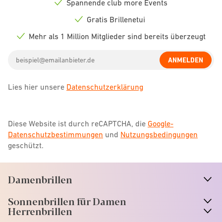
Spannende club more Events
Check
icon
Gratis Brillenetui
Check
icon
Mehr als 1 Million Mitglieder sind bereits überzeugt
Check
icon
Email
ANMELDEN
address
Lies hier unsere
Datenschutzerklärung
Diese Website ist durch reCAPTCHA, die
Google-
Datenschutzbestimmungen
und
Nutzungsbedingungen
geschützt.
Damenbrillen
n
A
r
r
o
w
i
c
o
Sonnenbrillen für Damen
n
A
r
r
o
w
i
c
o
Herrenbrillen