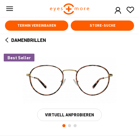
Skip
to
main
content
TERMIN VEREINBAREN
STORE-SUCHE
DAMENBRILLEN
ARROW
BACK
Best Seller
VIRTUELL ANPROBIEREN