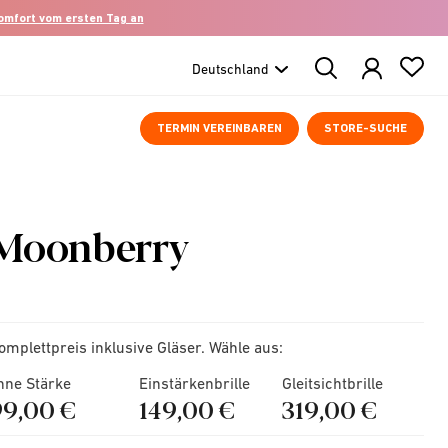
komfort vom ersten Tag an
Search
Products
TERMIN VEREINBAREN
STORE-SUCHE
Moonberry
omplettpreis inklusive Gläser. Wähle aus:
hne Stärke
Einstärkenbrille
Gleitsichtbrille
99,00 €
149,00 €
319,00 €