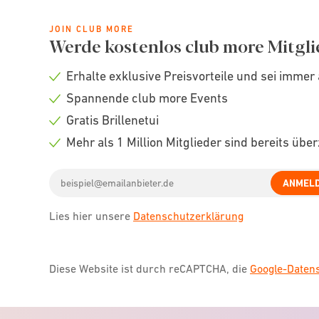
JOIN CLUB MORE
Werde kostenlos club more Mitgli
Erhalte exklusive Preisvorteile und sei immer 
Check
Spannende club more Events
icon
Check
Gratis Brillenetui
icon
Check
Mehr als 1 Million Mitglieder sind bereits übe
icon
Check
Email
icon
ANMEL
address
Lies hier unsere
Datenschutzerklärung
Diese Website ist durch reCAPTCHA, die
Google-Date