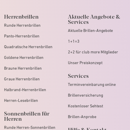
Herrenbrillen
Aktuelle Angebote &
Services
Runde Herrenbrillen
Aktuelle Brillen-Angebote
Panto-Herrenbrillen
1+1=3
Quadratische Herrenbrillen
2+2 für club more Mitglieder
Goldene Herrenbrillen
Unser Preiskonzept
Braune Herrenbrillen
Services
Graue Herrenbrillen
Terminvereinbarung online
Halbrand-Herrenbrillen
Brillenversicherung
Herren-Lesebrillen
Kostenloser Sehtest
Sonnenbrillen für
Brillen-Anprobe
Herren
Runde Herren-Sonnenbrillen
Hilfe & Kontakt