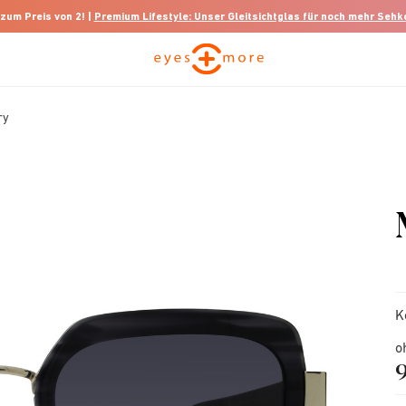
 zum Preis von 2! |
Premium Lifestyle: Unser Gleitsichtglas für noch mehr Seh
ry
K
o