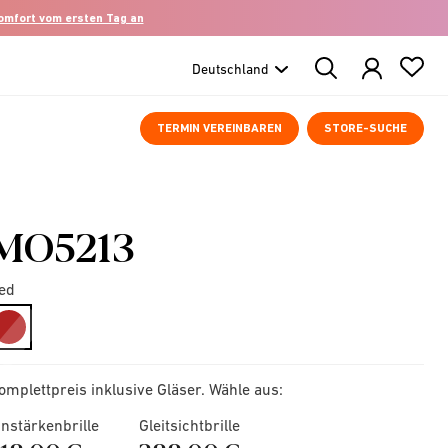
komfort vom ersten Tag an
Search
Products
TERMIN VEREINBAREN
STORE-SUCHE
MO5213
ed
selected
omplettpreis inklusive Gläser. Wähle aus:
instärkenbrille
Gleitsichtbrille