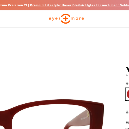
 zum Preis von 2! |
Premium Lifestyle: Unser Gleitsichtglas für noch mehr Seh
R
K
E