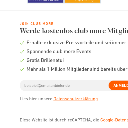
JOIN CLUB MORE
Werde kostenlos club more Mitgli
Erhalte exklusive Preisvorteile und sei immer 
Check
Spannende club more Events
icon
Check
Gratis Brillenetui
icon
Check
Mehr als 1 Million Mitglieder sind bereits übe
icon
Check
Email
icon
ANMEL
address
Lies hier unsere
Datenschutzerklärung
Diese Website ist durch reCAPTCHA, die
Google-Date