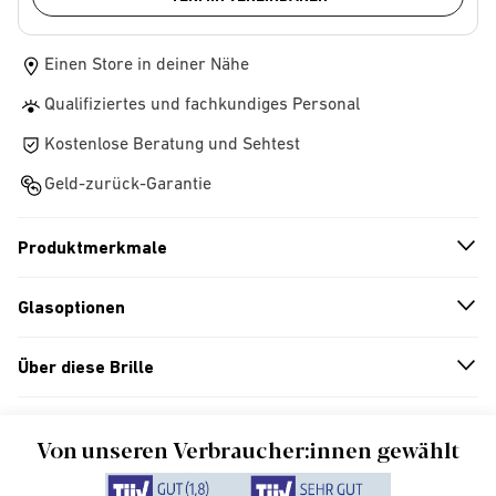
Einen Store in deiner Nähe
Qualifiziertes und fachkundiges Personal
Kostenlose Beratung und Sehtest
Geld-zurück-Garantie
Produktmerkmale
n
A
r
r
o
w
i
c
o
Glasoptionen
n
A
r
r
o
w
i
c
o
Über diese Brille
n
A
r
r
o
w
i
c
o
Von unseren Verbraucher:innen gewählt