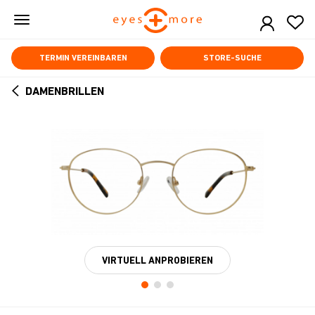
Skip
to
main
content
TERMIN VEREINBAREN
STORE-SUCHE
DAMENBRILLEN
ARROW
BACK
VIRTUELL ANPROBIEREN