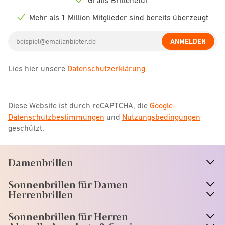
Check
icon
Mehr als 1 Million Mitglieder sind bereits überzeugt
Check
icon
Email
ANMELDEN
address
Lies hier unsere
Datenschutzerklärung
Diese Website ist durch reCAPTCHA, die
Google-
Datenschutzbestimmungen
und
Nutzungsbedingungen
geschützt.
Damenbrillen
n
A
r
r
o
w
i
c
o
Sonnenbrillen für Damen
n
A
r
r
o
w
i
c
o
Herrenbrillen
Sonnenbrillen für Herren