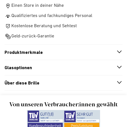
Einen Store in deiner Nähe
Qualifiziertes und fachkundiges Personal
Kostenlose Beratung und Sehtest
Geld-zurück-Garantie
Produktmerkmale
n
A
r
r
o
w
i
c
o
Glasoptionen
n
A
r
r
o
w
i
c
o
Über diese Brille
n
A
r
r
o
w
i
c
o
Von unseren Verbraucher:innen gewählt