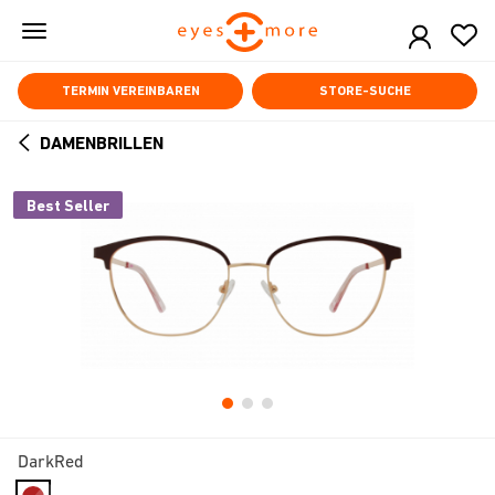
Skip
to
main
content
TERMIN VEREINBAREN
STORE-SUCHE
DAMENBRILLEN
ARROW
BACK
Best Seller
DarkRed