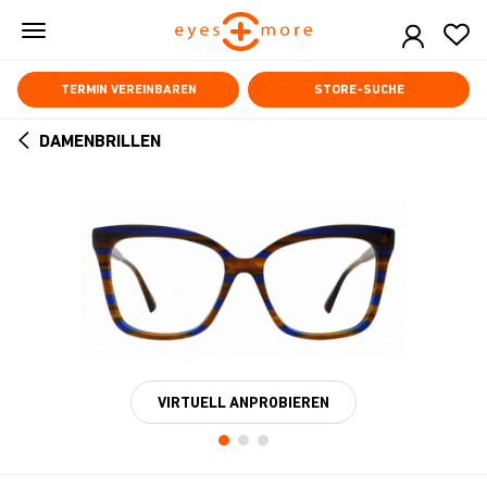
Skip
to
main
content
TERMIN VEREINBAREN
STORE-SUCHE
DAMENBRILLEN
ARROW
BACK
VIRTUELL ANPROBIEREN