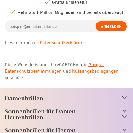
icon
Gratis Brillenetui
Check
icon
Mehr als 1 Million Mitglieder sind bereits überzeugt
Check
icon
Email
ANMELDEN
address
Lies hier unsere
Datenschutzerklärung
Diese Website ist durch reCAPTCHA, die
Google-
Datenschutzbestimmungen
und
Nutzungsbedingungen
geschützt.
Damenbrillen
n
A
r
r
o
w
i
c
o
Sonnenbrillen für Damen
n
A
r
r
o
w
i
c
o
Herrenbrillen
Sonnenbrillen für Herren