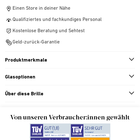
Einen Store in deiner Nähe
Qualifiziertes und fachkundiges Personal
Kostenlose Beratung und Sehtest
Geld-zurück-Garantie
Produktmerkmale
n
A
r
r
o
w
i
c
o
Glasoptionen
n
A
r
r
o
w
i
c
o
Über diese Brille
n
A
r
r
o
w
i
c
o
Von unseren Verbraucher:innen gewählt