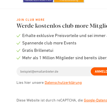
JOIN CLUB MORE
Werde kostenlos club more Mitgli
Erhalte exklusive Preisvorteile und sei immer 
Check
Spannende club more Events
icon
Check
Gratis Brillenetui
icon
Check
Mehr als 1 Million Mitglieder sind bereits übe
icon
Check
Email
icon
ANMEL
address
Lies hier unsere
Datenschutzerklärung
Diese Website ist durch reCAPTCHA, die
Google-Date