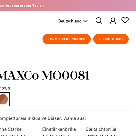
komfort vom ersten Tag an
Search
Products
TERMIN VEREINBAREN
STORE-SUCHE
MAXCo MO0081
rown
selected
omplettpreis inklusive Gläser. Wähle aus:
hne Stärke
Einstärkenbrille
Gleitsichtbrille