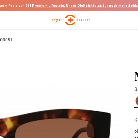
 zum Preis von 2! |
Premium Lifestyle: Unser Gleitsichtglas für noch mehr Seh
MO0081
B
K
o