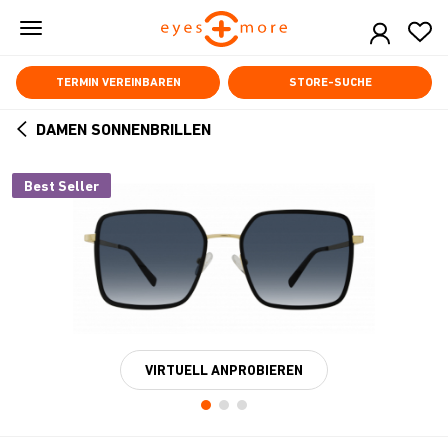
Skip
to
main
content
TERMIN VEREINBAREN
STORE-SUCHE
DAMEN SONNENBRILLEN
ARROW
BACK
Best Seller
VIRTUELL ANPROBIEREN