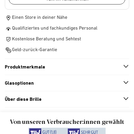
Einen Store in deiner Nähe
Qualifiziertes und fachkundiges Personal
Kostenlose Beratung und Sehtest
Geld-zurück-Garantie
Produktmerkmale
n
A
r
r
o
w
i
c
o
Glasoptionen
n
A
r
r
o
w
i
c
o
Über diese Brille
n
A
r
r
o
w
i
c
o
Von unseren Verbraucher:innen gewählt