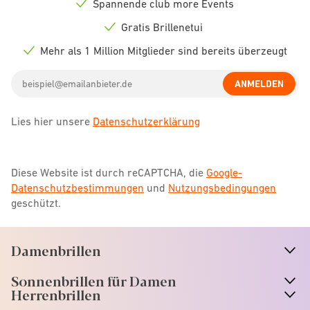
Spannende club more Events
Check
icon
Gratis Brillenetui
Check
icon
Mehr als 1 Million Mitglieder sind bereits überzeugt
Check
icon
Email
ANMELDEN
address
Lies hier unsere
Datenschutzerklärung
Diese Website ist durch reCAPTCHA, die
Google-
Datenschutzbestimmungen
und
Nutzungsbedingungen
geschützt.
Damenbrillen
n
A
r
r
o
w
i
c
o
Sonnenbrillen für Damen
n
A
r
r
o
w
i
c
o
Herrenbrillen