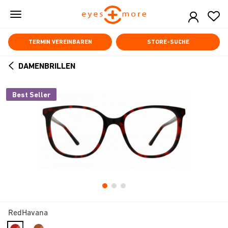
Skip
to
main
content
TERMIN VEREINBAREN
STORE-SUCHE
DAMENBRILLEN
ARROW
BACK
Best Seller
RedHavana