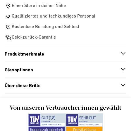
Einen Store in deiner Nähe
Qualifiziertes und fachkundiges Personal
Kostenlose Beratung und Sehtest
Geld-zurück-Garantie
Produktmerkmale
n
A
r
r
o
w
i
c
o
Glasoptionen
n
A
r
r
o
w
i
c
o
Über diese Brille
n
A
r
r
o
w
i
c
o
Von unseren Verbraucher:innen gewählt