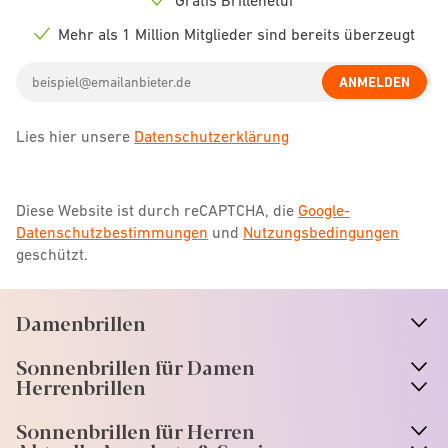
Check
icon
Mehr als 1 Million Mitglieder sind bereits überzeugt
Check
icon
Email
ANMELDEN
address
Lies hier unsere
Datenschutzerklärung
Diese Website ist durch reCAPTCHA, die
Google-
Datenschutzbestimmungen
und
Nutzungsbedingungen
geschützt.
Damenbrillen
n
A
r
r
o
w
i
c
o
Sonnenbrillen für Damen
n
A
r
r
o
w
i
c
o
Herrenbrillen
Sonnenbrillen für Herren