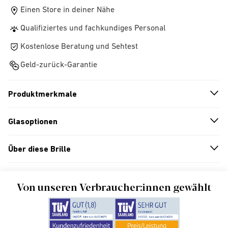
Einen Store in deiner Nähe
Qualifiziertes und fachkundiges Personal
Kostenlose Beratung und Sehtest
Geld-zurück-Garantie
Produktmerkmale
n
A
r
r
o
w
i
c
o
Glasoptionen
n
A
r
r
o
w
i
c
o
Über diese Brille
n
A
r
r
o
w
i
c
o
Von unseren Verbraucher:innen gewählt