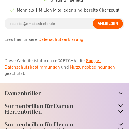
Check
icon
Mehr als 1 Million Mitglieder sind bereits überzeugt
Check
icon
Email
ANMELDEN
address
Lies hier unsere
Datenschutzerklärung
Diese Website ist durch reCAPTCHA, die
Google-
Datenschutzbestimmungen
und
Nutzungsbedingungen
geschützt.
Damenbrillen
n
A
r
r
o
w
i
c
o
Sonnenbrillen für Damen
n
A
r
r
o
w
i
c
o
Herrenbrillen
Sonnenbrillen für Herren