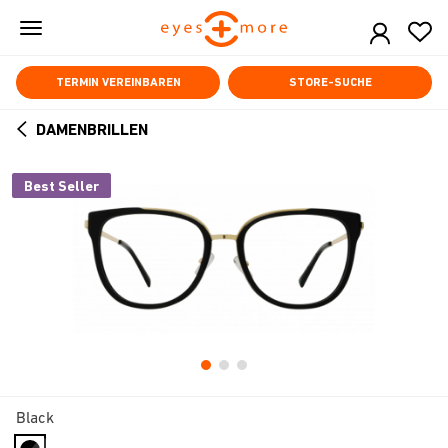
Skip
to
main
content
TERMIN VEREINBAREN
STORE-SUCHE
DAMENBRILLEN
ARROW
BACK
Best Seller
Black