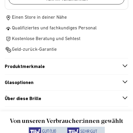
Einen Store in deiner Nähe
Qualifiziertes und fachkundiges Personal
Kostenlose Beratung und Sehtest
Geld-zurück-Garantie
Produktmerkmale
n
A
r
r
o
w
i
c
o
Glasoptionen
n
A
r
r
o
w
i
c
o
Über diese Brille
n
A
r
r
o
w
i
c
o
Von unseren Verbraucher:innen gewählt