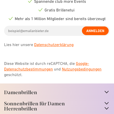
Spannende club more Events
Check
icon
Gratis Brillenetui
Check
icon
Mehr als 1 Million Mitglieder sind bereits überzeugt
Check
icon
Email
ANMELDEN
address
Lies hier unsere
Datenschutzerklärung
Diese Website ist durch reCAPTCHA, die
Google-
Datenschutzbestimmungen
und
Nutzungsbedingungen
geschützt.
Damenbrillen
n
A
r
r
o
w
i
c
o
Sonnenbrillen für Damen
n
A
r
r
o
w
i
c
o
Herrenbrillen