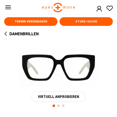
Skip
to
main
content
TERMIN VEREINBAREN
STORE-SUCHE
DAMENBRILLEN
ARROW
BACK
VIRTUELL ANPROBIEREN