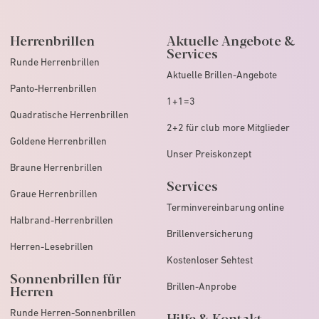
Herrenbrillen
Aktuelle Angebote &
Services
Runde Herrenbrillen
Aktuelle Brillen-Angebote
Panto-Herrenbrillen
1+1=3
Quadratische Herrenbrillen
2+2 für club more Mitglieder
Goldene Herrenbrillen
Unser Preiskonzept
Braune Herrenbrillen
Services
Graue Herrenbrillen
Terminvereinbarung online
Halbrand-Herrenbrillen
Brillenversicherung
Herren-Lesebrillen
Kostenloser Sehtest
Sonnenbrillen für
Brillen-Anprobe
Herren
Runde Herren-Sonnenbrillen
Hilfe & Kontakt