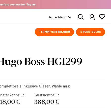
komfort vom ersten Tag an
Search
Products
TERMIN VEREINBAREN
STORE-SUCHE
Hugo Boss HG1299
omplettpreis inklusive Gläser. Wähle aus:
instärkenbrille
Gleitsichtbrille
218,00 €
388,00 €