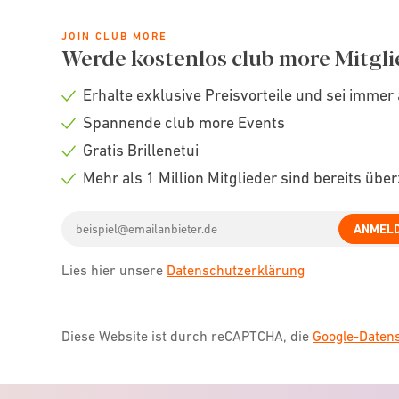
JOIN CLUB MORE
Werde kostenlos club more Mitgli
Erhalte exklusive Preisvorteile und sei immer 
Check
Spannende club more Events
icon
Check
Gratis Brillenetui
icon
Check
Mehr als 1 Million Mitglieder sind bereits übe
icon
Check
Email
icon
ANMEL
address
Lies hier unsere
Datenschutzerklärung
Diese Website ist durch reCAPTCHA, die
Google-Date