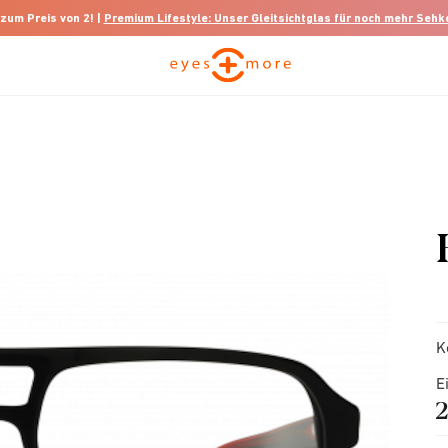
 zum Preis von 2! |
Premium Lifestyle: Unser Gleitsichtglas für noch mehr Seh
K
E