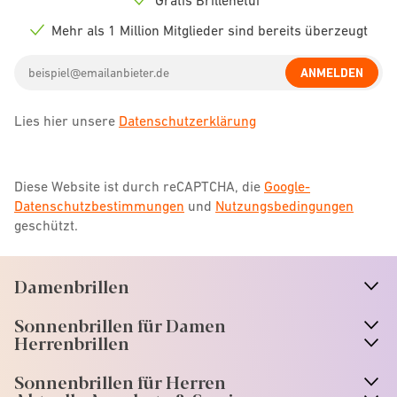
Check
icon
Mehr als 1 Million Mitglieder sind bereits überzeugt
Check
icon
Email
ANMELDEN
address
Lies hier unsere
Datenschutzerklärung
Diese Website ist durch reCAPTCHA, die
Google-
Datenschutzbestimmungen
und
Nutzungsbedingungen
geschützt.
Damenbrillen
n
A
r
r
o
w
i
c
o
Sonnenbrillen für Damen
n
A
r
r
o
w
i
c
o
Herrenbrillen
Sonnenbrillen für Herren