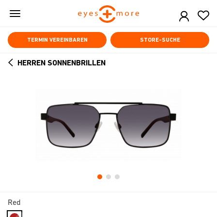
Skip
to
main
content
TERMIN VEREINBAREN
STORE-SUCHE
HERREN SONNENBRILLEN
ARROW
BACK
Red