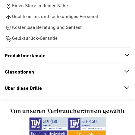
Einen Store in deiner Nähe
Qualifiziertes und fachkundiges Personal
Kostenlose Beratung und Sehtest
Geld-zurück-Garantie
Produktmerkmale
n
A
r
r
o
w
i
c
o
Glasoptionen
n
A
r
r
o
w
i
c
o
Über diese Brille
n
A
r
r
o
w
i
c
o
Von unseren Verbraucher:innen gewählt