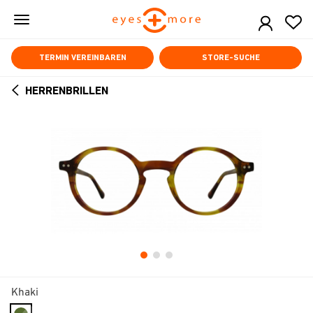
Skip
to
main
content
TERMIN VEREINBAREN
STORE-SUCHE
HERRENBRILLEN
ARROW
BACK
Khaki