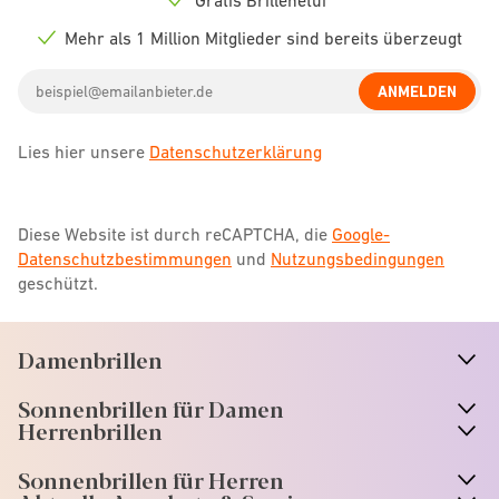
Check
icon
Mehr als 1 Million Mitglieder sind bereits überzeugt
Check
icon
Email
ANMELDEN
address
Lies hier unsere
Datenschutzerklärung
Diese Website ist durch reCAPTCHA, die
Google-
Datenschutzbestimmungen
und
Nutzungsbedingungen
geschützt.
Damenbrillen
n
A
r
r
o
w
i
c
o
Sonnenbrillen für Damen
n
A
r
r
o
w
i
c
o
Herrenbrillen
Sonnenbrillen für Herren