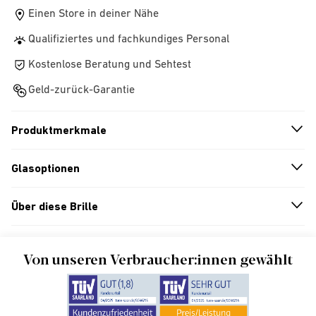
Einen Store in deiner Nähe
Qualifiziertes und fachkundiges Personal
Kostenlose Beratung und Sehtest
Geld-zurück-Garantie
Produktmerkmale
n
A
r
r
o
w
i
c
o
Glasoptionen
n
A
r
r
o
w
i
c
o
Über diese Brille
n
A
r
r
o
w
i
c
o
Von unseren Verbraucher:innen gewählt