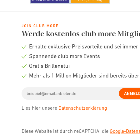
JOIN CLUB MORE
Werde kostenlos club more Mitgli
Erhalte exklusive Preisvorteile und sei immer 
Check
Spannende club more Events
icon
Check
Gratis Brillenetui
icon
Check
Mehr als 1 Million Mitglieder sind bereits übe
icon
Check
Email
icon
ANMEL
address
Lies hier unsere
Datenschutzerklärung
Diese Website ist durch reCAPTCHA, die
Google-Date