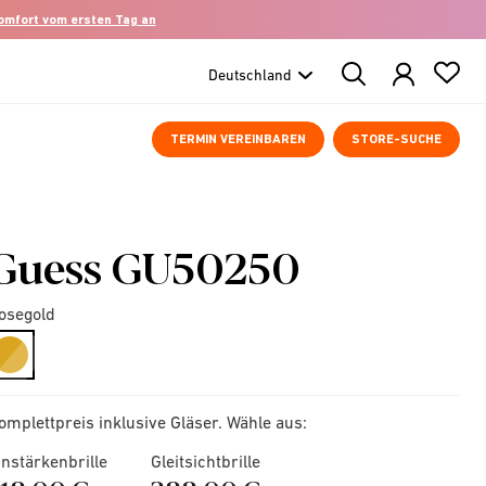
komfort vom ersten Tag an
Search
Products
TERMIN VEREINBAREN
STORE-SUCHE
Guess GU50250
osegold
selected
omplettpreis inklusive Gläser. Wähle aus:
instärkenbrille
Gleitsichtbrille