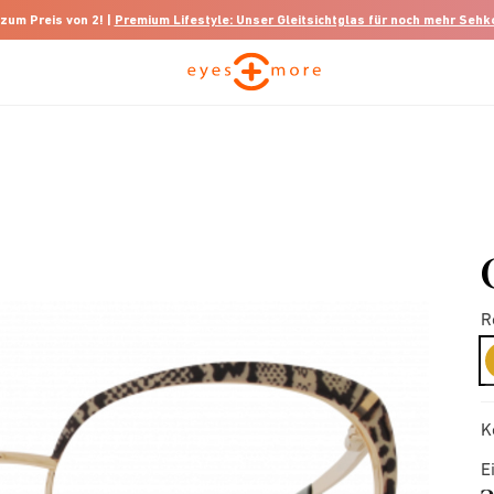
 zum Preis von 2! |
Premium Lifestyle: Unser Gleitsichtglas für noch mehr Seh
R
K
E