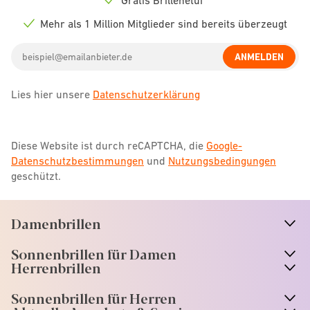
Check
icon
Mehr als 1 Million Mitglieder sind bereits überzeugt
Check
icon
Email
ANMELDEN
address
Lies hier unsere
Datenschutzerklärung
Diese Website ist durch reCAPTCHA, die
Google-
Datenschutzbestimmungen
und
Nutzungsbedingungen
geschützt.
Damenbrillen
n
A
r
r
o
w
i
c
o
Sonnenbrillen für Damen
n
A
r
r
o
w
i
c
o
Herrenbrillen
Sonnenbrillen für Herren