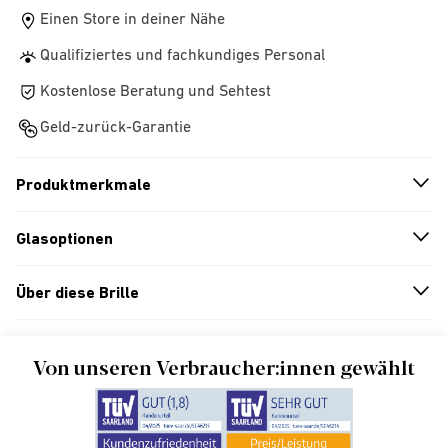
Einen Store in deiner Nähe
Qualifiziertes und fachkundiges Personal
Kostenlose Beratung und Sehtest
Geld-zurück-Garantie
Produktmerkmale
n
A
r
r
o
w
i
c
o
Glasoptionen
n
A
r
r
o
w
i
c
o
Über diese Brille
n
A
r
r
o
w
i
c
o
Von unseren Verbraucher:innen gewählt