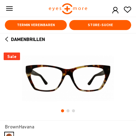
Skip
to
main
content
TERMIN VEREINBAREN
STORE-SUCHE
DAMENBRILLEN
ARROW
BACK
Sale
BrownHavana