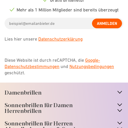
Check
icon
Mehr als 1 Million Mitglieder sind bereits überzeugt
Check
icon
Email
ANMELDEN
address
Lies hier unsere
Datenschutzerklärung
Diese Website ist durch reCAPTCHA, die
Google-
Datenschutzbestimmungen
und
Nutzungsbedingungen
geschützt.
Damenbrillen
n
A
r
r
o
w
i
c
o
Sonnenbrillen für Damen
n
A
r
r
o
w
i
c
o
Herrenbrillen
Sonnenbrillen für Herren