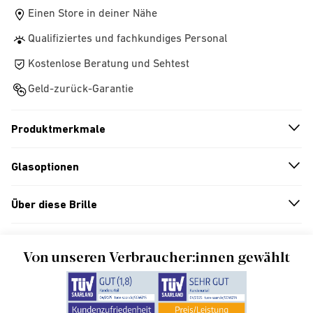
Einen Store in deiner Nähe
Qualifiziertes und fachkundiges Personal
Kostenlose Beratung und Sehtest
Geld-zurück-Garantie
Produktmerkmale
n
A
r
r
o
w
i
c
o
Glasoptionen
n
A
r
r
o
w
i
c
o
Über diese Brille
n
A
r
r
o
w
i
c
o
Von unseren Verbraucher:innen gewählt