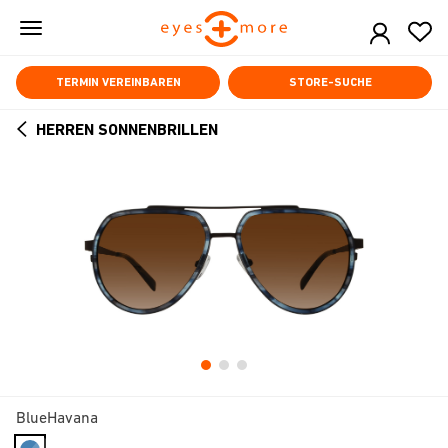
Skip
to
main
content
TERMIN VEREINBAREN
STORE-SUCHE
HERREN SONNENBRILLEN
ARROW
BACK
BlueHavana