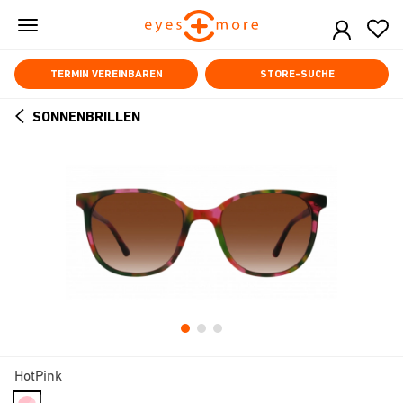
Skip
to
main
content
TERMIN VEREINBAREN
STORE-SUCHE
SONNENBRILLEN
ARROW
BACK
HotPink