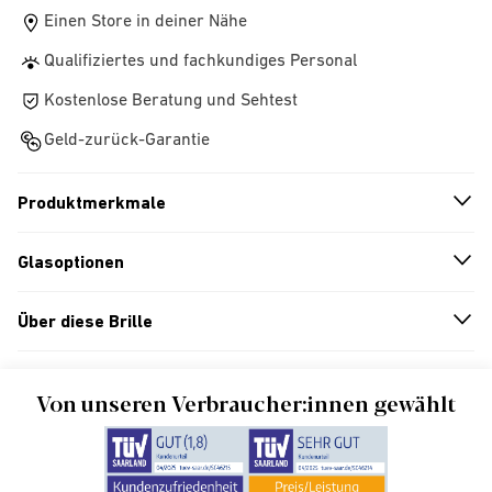
Einen Store in deiner Nähe
Qualifiziertes und fachkundiges Personal
Kostenlose Beratung und Sehtest
Geld-zurück-Garantie
Produktmerkmale
n
A
r
r
o
w
i
c
o
Glasoptionen
n
A
r
r
o
w
i
c
o
Über diese Brille
n
A
r
r
o
w
i
c
o
Von unseren Verbraucher:innen gewählt