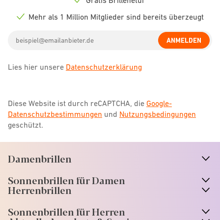
Check
icon
Mehr als 1 Million Mitglieder sind bereits überzeugt
Check
icon
Email
ANMELDEN
address
Lies hier unsere
Datenschutzerklärung
Diese Website ist durch reCAPTCHA, die
Google-
Datenschutzbestimmungen
und
Nutzungsbedingungen
geschützt.
Damenbrillen
n
A
r
r
o
w
i
c
o
Sonnenbrillen für Damen
n
A
r
r
o
w
i
c
o
Herrenbrillen
Sonnenbrillen für Herren