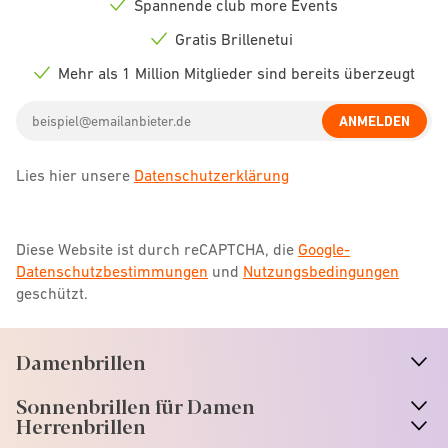
Spannende club more Events
Check
icon
Gratis Brillenetui
Check
icon
Mehr als 1 Million Mitglieder sind bereits überzeugt
Check
icon
Email
ANMELDEN
address
Lies hier unsere
Datenschutzerklärung
Diese Website ist durch reCAPTCHA, die
Google-
Datenschutzbestimmungen
und
Nutzungsbedingungen
geschützt.
Damenbrillen
n
A
r
r
o
w
i
c
o
Sonnenbrillen für Damen
n
A
r
r
o
w
i
c
o
Herrenbrillen