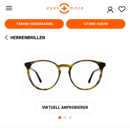
Skip
to
main
content
TERMIN VEREINBAREN
STORE-SUCHE
HERRENBRILLEN
ARROW
BACK
VIRTUELL ANPROBIEREN