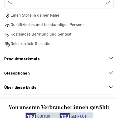
Einen Store in deiner Nähe
Qualifiziertes und fachkundiges Personal
Kostenlose Beratung und Sehtest
Geld-zurück-Garantie
Produktmerkmale
n
A
r
r
o
w
i
c
o
Glasoptionen
n
A
r
r
o
w
i
c
o
Über diese Brille
n
A
r
r
o
w
i
c
o
Von unseren Verbraucher:innen gewählt