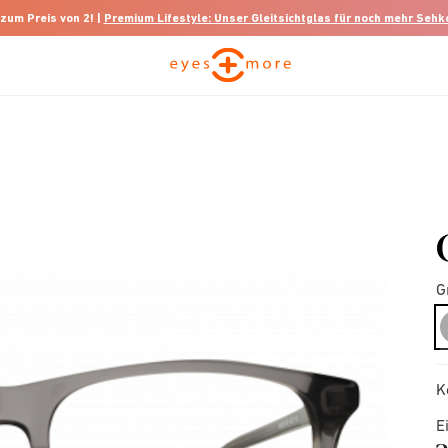
 zum Preis von 2! |
Premium Lifestyle: Unser Gleitsichtglas für noch mehr Seh
G
K
E