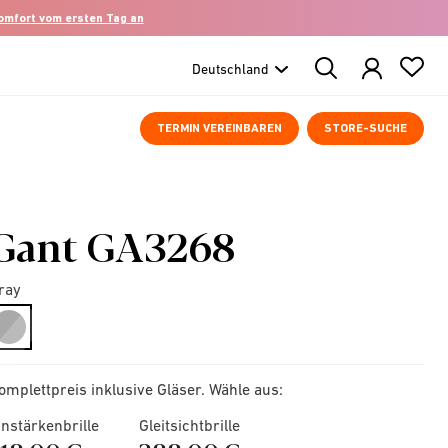
komfort vom ersten Tag an
Search
Products
TERMIN VEREINBAREN
STORE-SUCHE
Gant GA3268
ray
selected
omplettpreis inklusive Gläser. Wähle aus:
instärkenbrille
Gleitsichtbrille