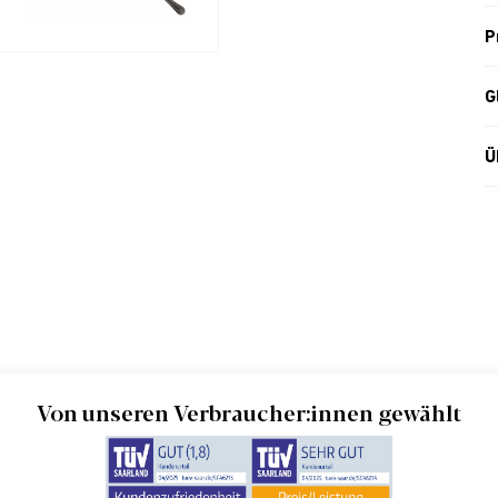
P
G
Ü
Von unseren Verbraucher:innen gewählt