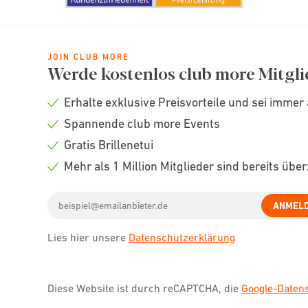
JOIN CLUB MORE
Werde kostenlos club more Mitgli
Erhalte exklusive Preisvorteile und sei immer 
Check
Spannende club more Events
icon
Check
Gratis Brillenetui
icon
Check
Mehr als 1 Million Mitglieder sind bereits übe
icon
Check
Email
icon
ANMEL
address
Lies hier unsere
Datenschutzerklärung
Diese Website ist durch reCAPTCHA, die
Google-Date