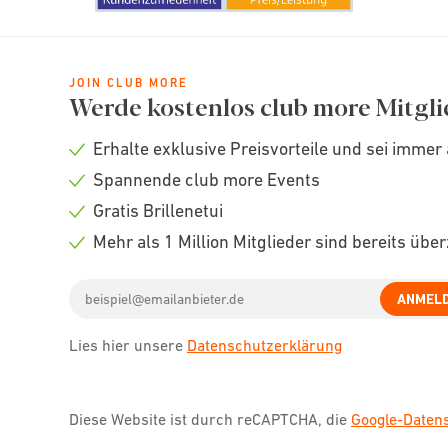
JOIN CLUB MORE
Werde kostenlos club more Mitgli
Erhalte exklusive Preisvorteile und sei immer 
Check
Spannende club more Events
icon
Check
Gratis Brillenetui
icon
Check
Mehr als 1 Million Mitglieder sind bereits übe
icon
Check
Email
icon
ANMEL
address
Lies hier unsere
Datenschutzerklärung
Diese Website ist durch reCAPTCHA, die
Google-Date