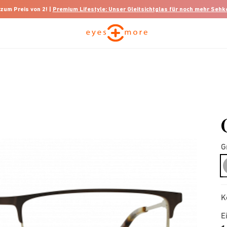
 zum Preis von 2! |
Premium Lifestyle: Unser Gleitsichtglas für noch mehr Seh
G
K
E