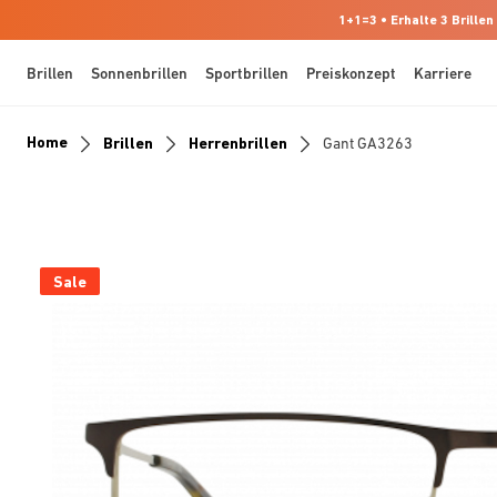
1+1=3 • Erhalte 3 Brillen
Brillen
Sonnenbrillen
Sportbrillen
Preiskonzept
Karriere
Home
Brillen
Herrenbrillen
Gant GA3263
Sale