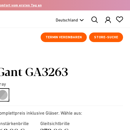
komfort vom ersten Tag an
Search
Products
TERMIN VEREINBAREN
STORE-SUCHE
Gant GA3263
ray
selected
omplettpreis inklusive Gläser. Wähle aus:
instärkenbrille
Gleitsichtbrille