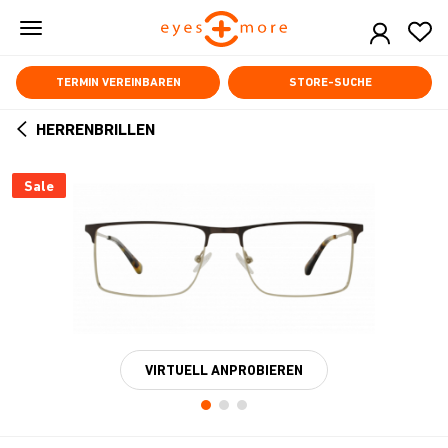
Skip
to
main
content
TERMIN VEREINBAREN
STORE-SUCHE
HERRENBRILLEN
ARROW
BACK
Sale
VIRTUELL ANPROBIEREN