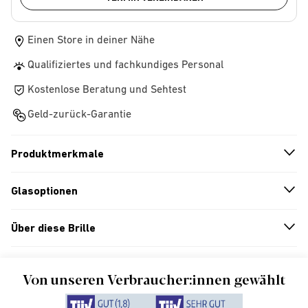
Einen Store in deiner Nähe
Qualifiziertes und fachkundiges Personal
Kostenlose Beratung und Sehtest
Geld-zurück-Garantie
Produktmerkmale
n
A
r
r
o
w
i
c
o
Glasoptionen
n
A
r
r
o
w
i
c
o
Über diese Brille
n
A
r
r
o
w
i
c
o
Von unseren Verbraucher:innen gewählt