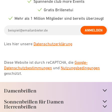
Spannende club more Events
Check
icon
Gratis Brillenetui
Check
icon
Mehr als 1 Million Mitglieder sind bereits überzeugt
Check
icon
Email
ANMELDEN
address
Lies hier unsere
Datenschutzerklärung
Diese Website ist durch reCAPTCHA, die
Google-
Datenschutzbestimmungen
und
Nutzungsbedingungen
geschützt.
Damenbrillen
n
A
r
r
o
w
i
c
o
Sonnenbrillen für Damen
n
A
r
r
o
w
i
c
o
Herrenbrillen