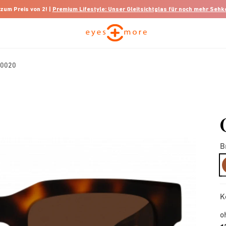
 zum Preis von 2! |
Premium Lifestyle: Unser Gleitsichtglas für noch mehr Seh
00020
B
K
o