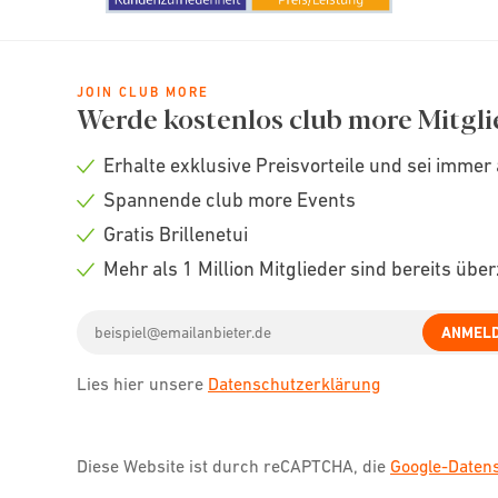
JOIN CLUB MORE
Werde kostenlos club more Mitgli
Erhalte exklusive Preisvorteile und sei immer 
Check
Spannende club more Events
icon
Check
Gratis Brillenetui
icon
Check
Mehr als 1 Million Mitglieder sind bereits übe
icon
Check
Email
icon
ANMEL
address
Lies hier unsere
Datenschutzerklärung
Diese Website ist durch reCAPTCHA, die
Google-Date