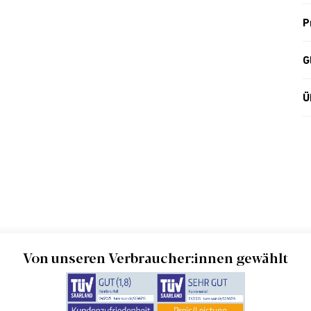
P
G
Ü
Von unseren Verbraucher:innen gewählt