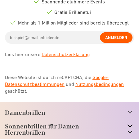
Spannende club more Events
Check
icon
Gratis Brillenetui
Check
icon
Mehr als 1 Million Mitglieder sind bereits überzeugt
Check
icon
Email
ANMELDEN
address
Lies hier unsere
Datenschutzerklärung
Diese Website ist durch reCAPTCHA, die
Google-
Datenschutzbestimmungen
und
Nutzungsbedingungen
geschützt.
Damenbrillen
n
A
r
r
o
w
i
c
o
Sonnenbrillen für Damen
n
A
r
r
o
w
i
c
o
Herrenbrillen