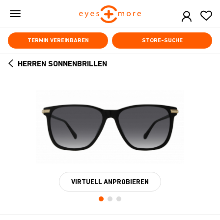
Skip
to
main
content
TERMIN VEREINBAREN
STORE-SUCHE
HERREN SONNENBRILLEN
ARROW
BACK
VIRTUELL ANPROBIEREN