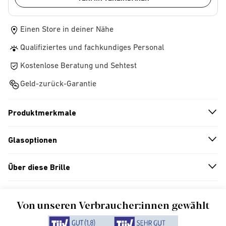
Einen Store in deiner Nähe
Qualifiziertes und fachkundiges Personal
Kostenlose Beratung und Sehtest
Geld-zurück-Garantie
Produktmerkmale
n
A
r
r
o
w
i
c
o
Glasoptionen
n
A
r
r
o
w
i
c
o
Über diese Brille
n
A
r
r
o
w
i
c
o
Von unseren Verbraucher:innen gewählt