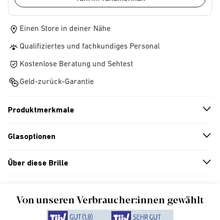
Einen Store in deiner Nähe
Qualifiziertes und fachkundiges Personal
Kostenlose Beratung und Sehtest
Geld-zurück-Garantie
Produktmerkmale
n
A
r
r
o
w
i
c
o
Glasoptionen
n
A
r
r
o
w
i
c
o
Über diese Brille
n
A
r
r
o
w
i
c
o
Von unseren Verbraucher:innen gewählt