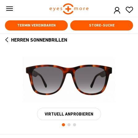
Skip
to
main
content
TERMIN VEREINBAREN
STORE-SUCHE
HERREN SONNENBRILLEN
ARROW
BACK
VIRTUELL ANPROBIEREN