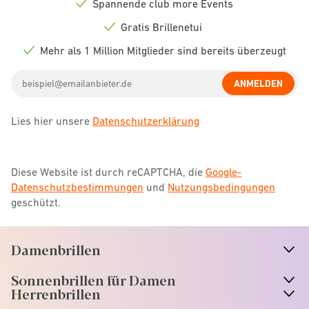
Spannende club more Events
Check
icon
Gratis Brillenetui
Check
icon
Mehr als 1 Million Mitglieder sind bereits überzeugt
Check
icon
Email
ANMELDEN
address
Lies hier unsere
Datenschutzerklärung
Diese Website ist durch reCAPTCHA, die
Google-
Datenschutzbestimmungen
und
Nutzungsbedingungen
geschützt.
Damenbrillen
n
A
r
r
o
w
i
c
o
Sonnenbrillen für Damen
n
A
r
r
o
w
i
c
o
Herrenbrillen