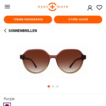
Skip
to
main
content
TERMIN VEREINBAREN
STORE-SUCHE
SONNENBRILLEN
ARROW
BACK
Purple