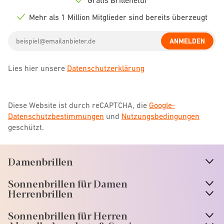
Check
icon
Mehr als 1 Million Mitglieder sind bereits überzeugt
Check
icon
Email
ANMELDEN
address
Lies hier unsere
Datenschutzerklärung
Diese Website ist durch reCAPTCHA, die
Google-
Datenschutzbestimmungen
und
Nutzungsbedingungen
geschützt.
Damenbrillen
n
A
r
r
o
w
i
c
o
Sonnenbrillen für Damen
n
A
r
r
o
w
i
c
o
Herrenbrillen
Sonnenbrillen für Herren