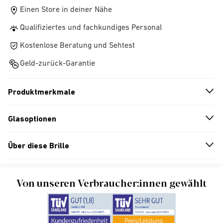
Einen Store in deiner Nähe
Qualifiziertes und fachkundiges Personal
Kostenlose Beratung und Sehtest
Geld-zurück-Garantie
Produktmerkmale
n
A
r
r
o
w
i
c
o
Glasoptionen
n
A
r
r
o
w
i
c
o
Über diese Brille
n
A
r
r
o
w
i
c
o
Von unseren Verbraucher:innen gewählt