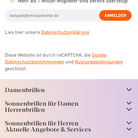
Mehr als 1 Million Mitglieder sind bereits überzeugt
Check
icon
Email
ANMELDEN
address
Lies hier unsere
Datenschutzerklärung
Diese Website ist durch reCAPTCHA, die
Google-
Datenschutzbestimmungen
und
Nutzungsbedingungen
geschützt.
Damenbrillen
n
A
r
r
o
w
i
c
o
Sonnenbrillen für Damen
n
A
r
r
o
w
i
c
o
Herrenbrillen
Sonnenbrillen für Herren
Aktuelle Angebote & Services