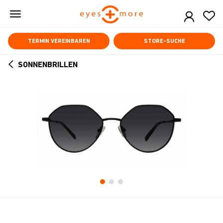
Skip
to
main
content
TERMIN VEREINBAREN
STORE-SUCHE
SONNENBRILLEN
ARROW
BACK