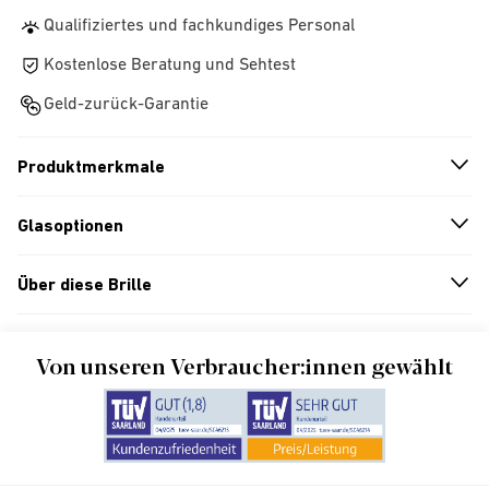
Qualifiziertes und fachkundiges Personal
Kostenlose Beratung und Sehtest
Geld-zurück-Garantie
Produktmerkmale
n
A
r
r
o
w
i
c
o
Glasoptionen
n
A
r
r
o
w
i
c
o
Über diese Brille
n
A
r
r
o
w
i
c
o
Von unseren Verbraucher:innen gewählt