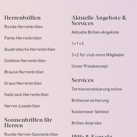
Herrenbrillen
Aktuelle Angebote &
Services
Runde Herrenbrillen
Aktuelle Brillen-Angebote
Panto-Herrenbrillen
1+1=3
Quadratische Herrenbrillen
2+2 für club more Mitglieder
Goldene Herrenbrillen
Unser Preiskonzept
Braune Herrenbrillen
Services
Graue Herrenbrillen
Terminvereinbarung online
Halbrand-Herrenbrillen
Brillenversicherung
Herren-Lesebrillen
Kostenloser Sehtest
Sonnenbrillen für
Brillen-Anprobe
Herren
Runde Herren-Sonnenbrillen
Hilfe & Kontakt