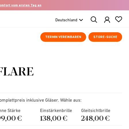
komfort vom ersten Tag an
Search
Products
TERMIN VEREINBAREN
STORE-SUCHE
FLARE
omplettpreis inklusive Gläser. Wähle aus:
hne Stärke
Einstärkenbrille
Gleitsichtbrille
99,00 €
138,00 €
248,00 €