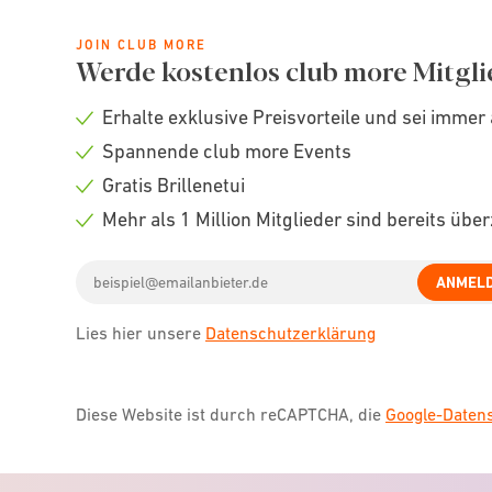
JOIN CLUB MORE
Werde kostenlos club more Mitgli
Erhalte exklusive Preisvorteile und sei immer 
Check
Spannende club more Events
icon
Check
Gratis Brillenetui
icon
Check
Mehr als 1 Million Mitglieder sind bereits übe
icon
Check
Email
icon
ANMEL
address
Lies hier unsere
Datenschutzerklärung
Diese Website ist durch reCAPTCHA, die
Google-Date