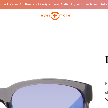
 zum Preis von 2! |
Premium Lifestyle: Unser Gleitsichtglas für noch mehr Seh
K
o