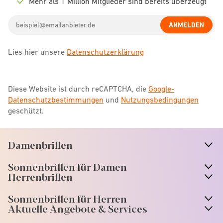
Mehr als 1 Million Mitglieder sind bereits überzeugt
Check
icon
Email
ANMELDEN
address
Lies hier unsere
Datenschutzerklärung
Diese Website ist durch reCAPTCHA, die
Google-
Datenschutzbestimmungen
und
Nutzungsbedingungen
geschützt.
Damenbrillen
n
A
r
r
o
w
i
c
o
Sonnenbrillen für Damen
n
A
r
r
o
w
i
c
o
Herrenbrillen
Sonnenbrillen für Herren
Aktuelle Angebote & Services