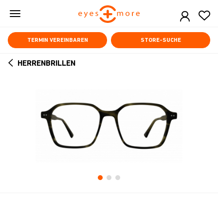
Skip
to
main
content
TERMIN VEREINBAREN
STORE-SUCHE
HERRENBRILLEN
ARROW
BACK