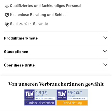
Qualifiziertes und fachkundiges Personal
Kostenlose Beratung und Sehtest
Geld-zurück-Garantie
Produktmerkmale
n
A
r
r
o
w
i
c
o
Glasoptionen
n
A
r
r
o
w
i
c
o
Über diese Brille
n
A
r
r
o
w
i
c
o
Von unseren Verbraucher:innen gewählt