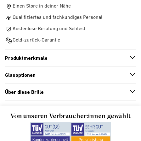
Einen Store in deiner Nähe
Qualifiziertes und fachkundiges Personal
Kostenlose Beratung und Sehtest
Geld-zurück-Garantie
Produktmerkmale
n
A
r
r
o
w
i
c
o
Glasoptionen
n
A
r
r
o
w
i
c
o
Über diese Brille
n
A
r
r
o
w
i
c
o
Von unseren Verbraucher:innen gewählt