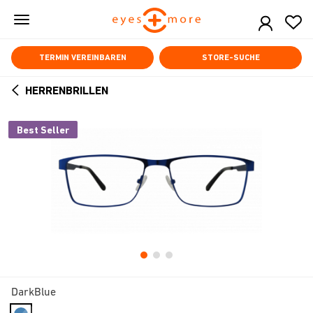
Skip
to
main
content
TERMIN VEREINBAREN
STORE-SUCHE
HERRENBRILLEN
ARROW
BACK
Best Seller
DarkBlue