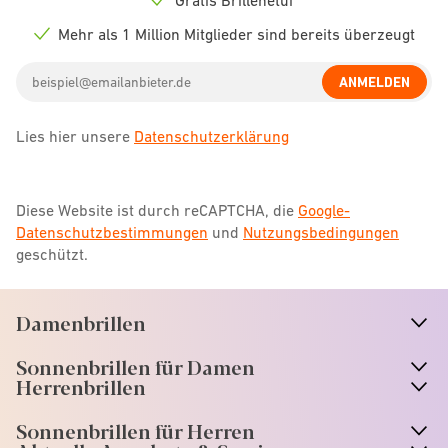
Check
icon
Mehr als 1 Million Mitglieder sind bereits überzeugt
Check
icon
Email
ANMELDEN
address
Lies hier unsere
Datenschutzerklärung
Diese Website ist durch reCAPTCHA, die
Google-
Datenschutzbestimmungen
und
Nutzungsbedingungen
geschützt.
Damenbrillen
n
A
r
r
o
w
i
c
o
Sonnenbrillen für Damen
n
A
r
r
o
w
i
c
o
Herrenbrillen
Sonnenbrillen für Herren