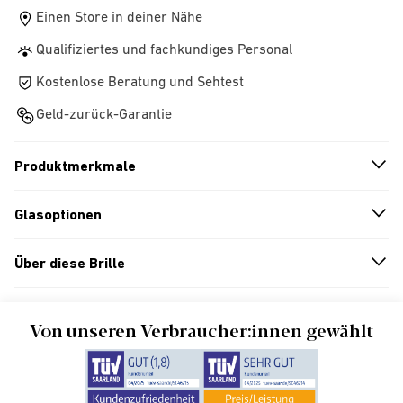
Einen Store in deiner Nähe
Qualifiziertes und fachkundiges Personal
Kostenlose Beratung und Sehtest
Geld-zurück-Garantie
Produktmerkmale
n
A
r
r
o
w
i
c
o
Glasoptionen
n
A
r
r
o
w
i
c
o
Über diese Brille
n
A
r
r
o
w
i
c
o
Von unseren Verbraucher:innen gewählt