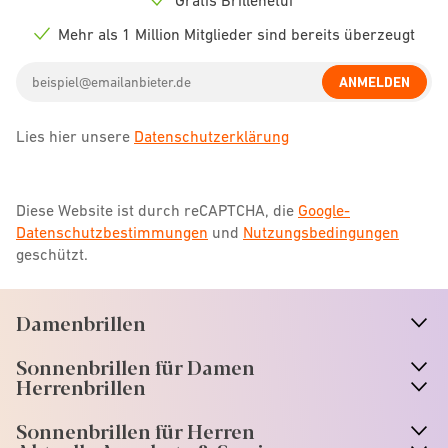
Check
icon
Mehr als 1 Million Mitglieder sind bereits überzeugt
Check
icon
Email
ANMELDEN
address
Lies hier unsere
Datenschutzerklärung
Diese Website ist durch reCAPTCHA, die
Google-
Datenschutzbestimmungen
und
Nutzungsbedingungen
geschützt.
Damenbrillen
n
A
r
r
o
w
i
c
o
Sonnenbrillen für Damen
n
A
r
r
o
w
i
c
o
Herrenbrillen
Sonnenbrillen für Herren