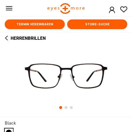
Skip
to
main
content
TERMIN VEREINBAREN
STORE-SUCHE
HERRENBRILLEN
ARROW
BACK
Black