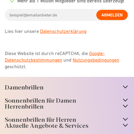
Mehr als 1 Million Mitglieder sind bereits überzeugt
Check
icon
Email
ANMELDEN
address
Lies hier unsere
Datenschutzerklärung
Diese Website ist durch reCAPTCHA, die
Google-
Datenschutzbestimmungen
und
Nutzungsbedingungen
geschützt.
Damenbrillen
n
A
r
r
o
w
i
c
o
Sonnenbrillen für Damen
n
A
r
r
o
w
i
c
o
Herrenbrillen
Sonnenbrillen für Herren
Aktuelle Angebote & Services