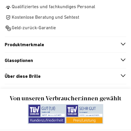
Qualifiziertes und fachkundiges Personal
Kostenlose Beratung und Sehtest
Geld-zurück-Garantie
Produktmerkmale
n
A
r
r
o
w
i
c
o
Glasoptionen
n
A
r
r
o
w
i
c
o
Über diese Brille
n
A
r
r
o
w
i
c
o
Von unseren Verbraucher:innen gewählt