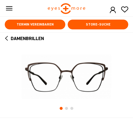
Skip
to
main
content
TERMIN VEREINBAREN
STORE-SUCHE
DAMENBRILLEN
ARROW
BACK