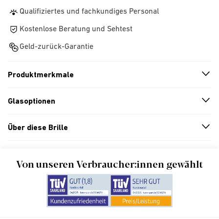
Qualifiziertes und fachkundiges Personal
Kostenlose Beratung und Sehtest
Geld-zurück-Garantie
Produktmerkmale
n
A
r
r
o
w
i
c
o
Glasoptionen
n
A
r
r
o
w
i
c
o
Über diese Brille
n
A
r
r
o
w
i
c
o
Von unseren Verbraucher:innen gewählt