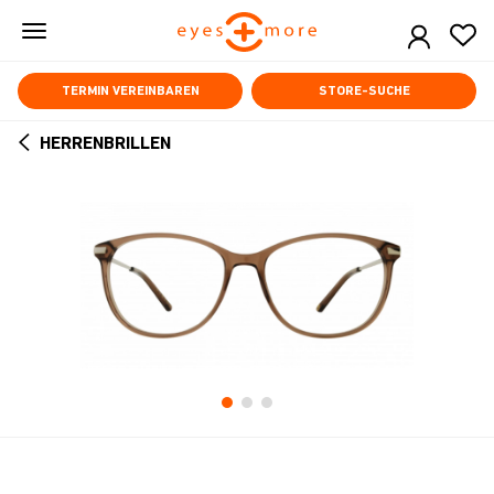
Skip
to
main
content
TERMIN VEREINBAREN
STORE-SUCHE
HERRENBRILLEN
ARROW
BACK