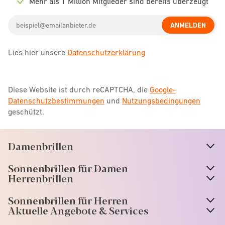
Mehr als 1 Million Mitglieder sind bereits überzeugt
Check
icon
Email
ANMELDEN
address
Lies hier unsere
Datenschutzerklärung
Diese Website ist durch reCAPTCHA, die
Google-
Datenschutzbestimmungen
und
Nutzungsbedingungen
geschützt.
Damenbrillen
n
A
r
r
o
w
i
c
o
Sonnenbrillen für Damen
n
A
r
r
o
w
i
c
o
Herrenbrillen
Sonnenbrillen für Herren
Aktuelle Angebote & Services