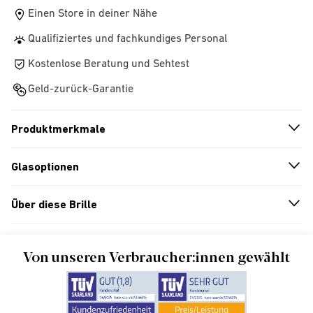
Einen Store in deiner Nähe
Qualifiziertes und fachkundiges Personal
Kostenlose Beratung und Sehtest
Geld-zurück-Garantie
Produktmerkmale
n
A
r
r
o
w
i
c
o
Glasoptionen
n
A
r
r
o
w
i
c
o
Über diese Brille
n
A
r
r
o
w
i
c
o
Von unseren Verbraucher:innen gewählt