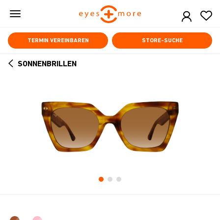
Skip
to
main
content
TERMIN VEREINBAREN
STORE-SUCHE
SONNENBRILLEN
ARROW
BACK