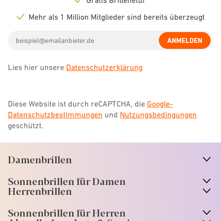
Check
icon
Mehr als 1 Million Mitglieder sind bereits überzeugt
Check
icon
Email
ANMELDEN
address
Lies hier unsere
Datenschutzerklärung
Diese Website ist durch reCAPTCHA, die
Google-
Datenschutzbestimmungen
und
Nutzungsbedingungen
geschützt.
Damenbrillen
n
A
r
r
o
w
i
c
o
Sonnenbrillen für Damen
n
A
r
r
o
w
i
c
o
Herrenbrillen
Sonnenbrillen für Herren