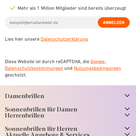
Check
icon
Mehr als 1 Million Mitglieder sind bereits überzeugt
Check
icon
Email
ANMELDEN
address
Lies hier unsere
Datenschutzerklärung
Diese Website ist durch reCAPTCHA, die
Google-
Datenschutzbestimmungen
und
Nutzungsbedingungen
geschützt.
Damenbrillen
n
A
r
r
o
w
i
c
o
Sonnenbrillen für Damen
n
A
r
r
o
w
i
c
o
Herrenbrillen
Sonnenbrillen für Herren
Aktuelle Angebote & Services