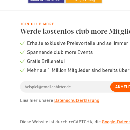
JOIN CLUB MORE
Werde kostenlos club more Mitgli
Erhalte exklusive Preisvorteile und sei immer 
Check
Spannende club more Events
icon
Check
Gratis Brillenetui
icon
Check
Mehr als 1 Million Mitglieder sind bereits übe
icon
Check
Email
icon
ANMEL
address
Lies hier unsere
Datenschutzerklärung
Diese Website ist durch reCAPTCHA, die
Google-Date