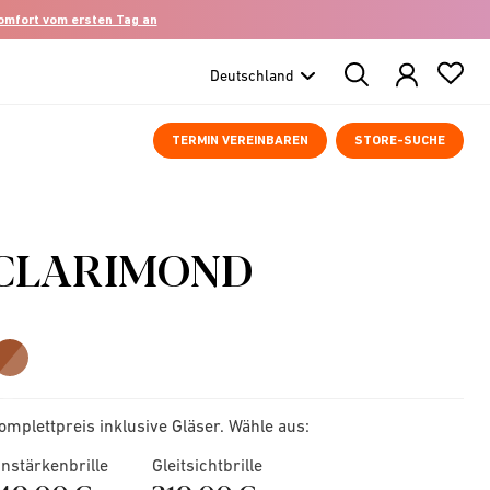
komfort vom ersten Tag an
Search
Products
TERMIN VEREINBAREN
STORE-SUCHE
CLARIMOND
omplettpreis inklusive Gläser. Wähle aus:
instärkenbrille
Gleitsichtbrille