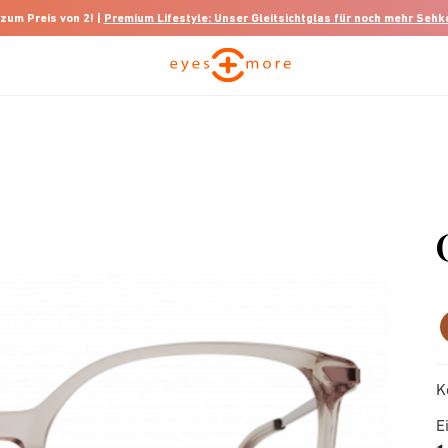
 zum Preis von 2! |
Premium Lifestyle: Unser Gleitsichtglas für noch mehr Seh
K
E