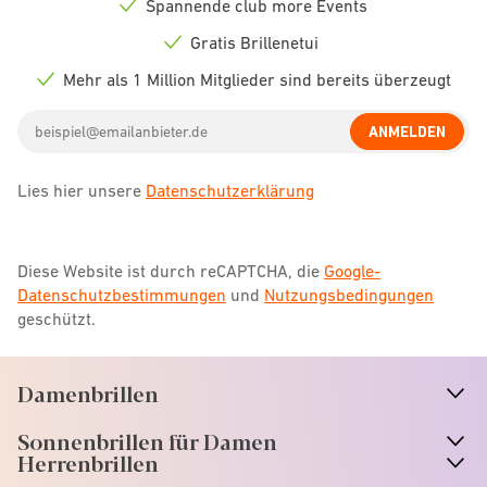
Spannende club more Events
Check
icon
Gratis Brillenetui
Check
icon
Mehr als 1 Million Mitglieder sind bereits überzeugt
Check
icon
Email
ANMELDEN
address
Lies hier unsere
Datenschutzerklärung
Diese Website ist durch reCAPTCHA, die
Google-
Datenschutzbestimmungen
und
Nutzungsbedingungen
geschützt.
Damenbrillen
n
A
r
r
o
w
i
c
o
Sonnenbrillen für Damen
n
A
r
r
o
w
i
c
o
Herrenbrillen