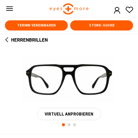
Skip
to
main
content
TERMIN VEREINBAREN
STORE-SUCHE
HERRENBRILLEN
ARROW
BACK
VIRTUELL ANPROBIEREN