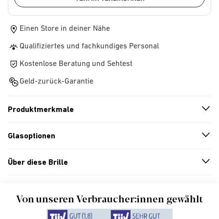
Einen Store in deiner Nähe
Qualifiziertes und fachkundiges Personal
Kostenlose Beratung und Sehtest
Geld-zurück-Garantie
Produktmerkmale
n
A
r
r
o
w
i
c
o
Glasoptionen
n
A
r
r
o
w
i
c
o
Über diese Brille
n
A
r
r
o
w
i
c
o
Von unseren Verbraucher:innen gewählt