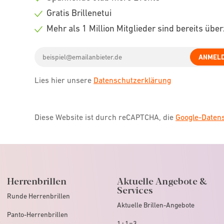
icon
Check
Gratis Brillenetui
icon
Check
Mehr als 1 Million Mitglieder sind bereits übe
icon
Check
Email
icon
ANMEL
address
Lies hier unsere
Datenschutzerklärung
Diese Website ist durch reCAPTCHA, die
Google-Date
Herrenbrillen
Aktuelle Angebote &
Services
Runde Herrenbrillen
Aktuelle Brillen-Angebote
Panto-Herrenbrillen
1+1=3