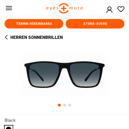
Skip
to
main
content
TERMIN VEREINBAREN
STORE-SUCHE
HERREN SONNENBRILLEN
ARROW
BACK
Black