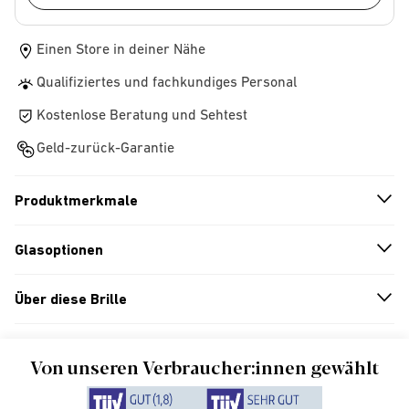
Einen Store in deiner Nähe
Qualifiziertes und fachkundiges Personal
Kostenlose Beratung und Sehtest
Geld-zurück-Garantie
Produktmerkmale
n
A
r
r
o
w
i
c
o
Glasoptionen
n
A
r
r
o
w
i
c
o
Über diese Brille
n
A
r
r
o
w
i
c
o
Von unseren Verbraucher:innen gewählt