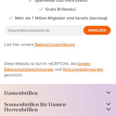
Spannende club more Events
Check
icon
Gratis Brillenetui
Check
icon
Mehr als 1 Million Mitglieder sind bereits überzeugt
Check
icon
Email
ANMELDEN
address
Lies hier unsere
Datenschutzerklärung
Diese Website ist durch reCAPTCHA, die
Google-
Datenschutzbestimmungen
und
Nutzungsbedingungen
geschützt.
Damenbrillen
n
A
r
r
o
w
i
c
o
Sonnenbrillen für Damen
n
A
r
r
o
w
i
c
o
Herrenbrillen