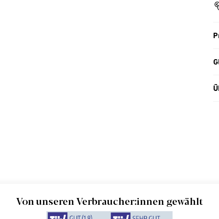
P
G
Ü
Von unseren Verbraucher:innen gewählt