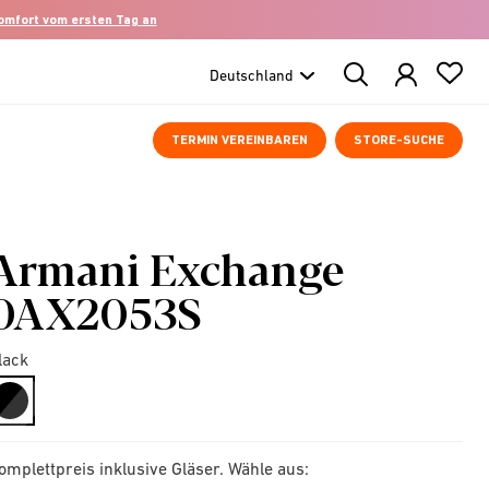
komfort vom ersten Tag an
Search
Products
TERMIN VEREINBAREN
STORE-SUCHE
Armani Exchange
0AX2053S
lack
selected
omplettpreis inklusive Gläser. Wähle aus: