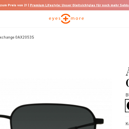
 zum Preis von 2! |
Premium Lifestyle: Unser Gleitsichtglas für noch mehr Seh
Exchange 0AX2053S
B
K