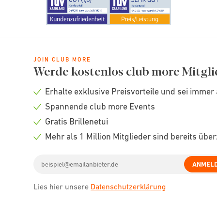
JOIN CLUB MORE
Werde kostenlos club more Mitgli
Erhalte exklusive Preisvorteile und sei immer 
Check
Spannende club more Events
icon
Check
Gratis Brillenetui
icon
Check
Mehr als 1 Million Mitglieder sind bereits übe
icon
Check
Email
icon
ANMEL
address
Lies hier unsere
Datenschutzerklärung