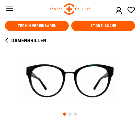
Skip
to
main
content
TERMIN VEREINBAREN
STORE-SUCHE
DAMENBRILLEN
ARROW
BACK