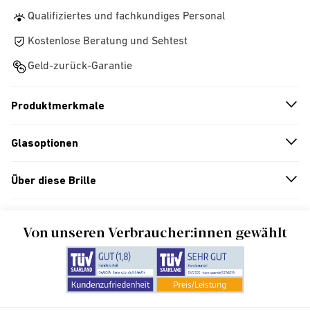
Qualifiziertes und fachkundiges Personal
Kostenlose Beratung und Sehtest
Geld-zurück-Garantie
Produktmerkmale
n
A
r
r
o
w
i
c
o
Glasoptionen
n
A
r
r
o
w
i
c
o
Über diese Brille
n
A
r
r
o
w
i
c
o
Von unseren Verbraucher:innen gewählt