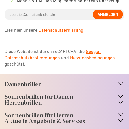
Mehr als 1 Million Mitglieder sind bereits überzeugt
Check
icon
Email
ANMELDEN
address
Lies hier unsere
Datenschutzerklärung
Diese Website ist durch reCAPTCHA, die
Google-
Datenschutzbestimmungen
und
Nutzungsbedingungen
geschützt.
Damenbrillen
n
A
r
r
o
w
i
c
o
Sonnenbrillen für Damen
n
A
r
r
o
w
i
c
o
Herrenbrillen
Sonnenbrillen für Herren
Aktuelle Angebote & Services