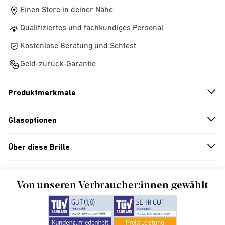
Einen Store in deiner Nähe
Qualifiziertes und fachkundiges Personal
Kostenlose Beratung und Sehtest
Geld-zurück-Garantie
Produktmerkmale
n
A
r
r
o
w
i
c
o
Glasoptionen
n
A
r
r
o
w
i
c
o
Über diese Brille
n
A
r
r
o
w
i
c
o
Von unseren Verbraucher:innen gewählt