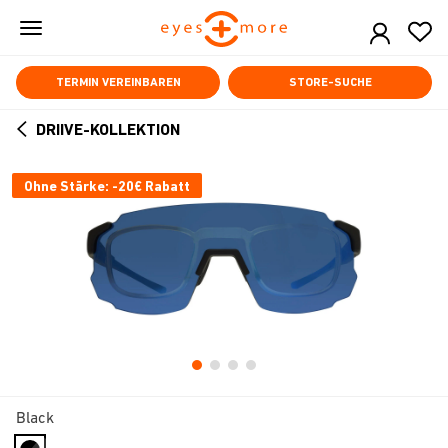
Skip
to
main
content
TERMIN VEREINBAREN
STORE-SUCHE
DRIIVE-KOLLEKTION
ARROW
BACK
Ohne Stärke: -20€ Rabatt
Black