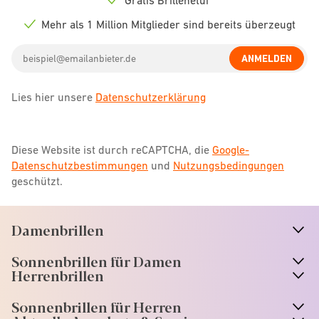
Check
icon
Mehr als 1 Million Mitglieder sind bereits überzeugt
Check
icon
Email
ANMELDEN
address
Lies hier unsere
Datenschutzerklärung
Diese Website ist durch reCAPTCHA, die
Google-
Datenschutzbestimmungen
und
Nutzungsbedingungen
geschützt.
Damenbrillen
n
A
r
r
o
w
i
c
o
Sonnenbrillen für Damen
n
A
r
r
o
w
i
c
o
Herrenbrillen
Sonnenbrillen für Herren