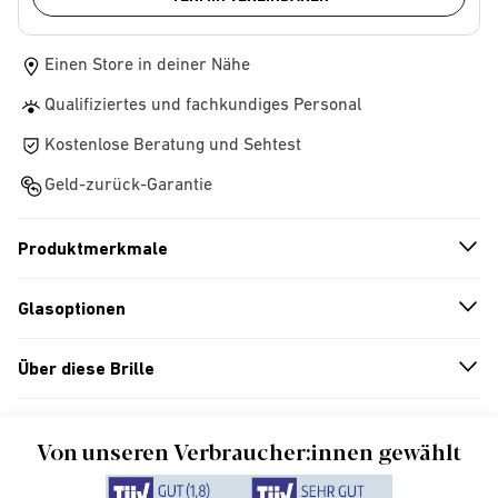
Einen Store in deiner Nähe
Qualifiziertes und fachkundiges Personal
Kostenlose Beratung und Sehtest
Geld-zurück-Garantie
Produktmerkmale
n
A
r
r
o
w
i
c
o
Glasoptionen
n
A
r
r
o
w
i
c
o
Über diese Brille
n
A
r
r
o
w
i
c
o
Von unseren Verbraucher:innen gewählt