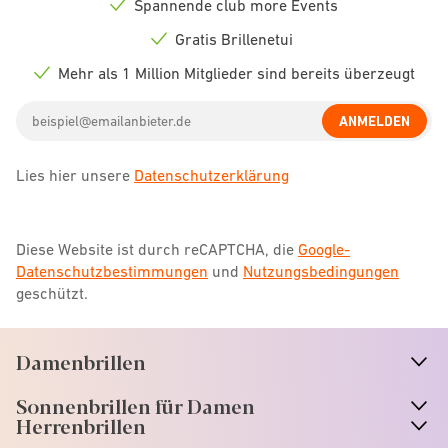
Spannende club more Events
Check
icon
Gratis Brillenetui
Check
icon
Mehr als 1 Million Mitglieder sind bereits überzeugt
Check
icon
Email
ANMELDEN
address
Lies hier unsere
Datenschutzerklärung
Diese Website ist durch reCAPTCHA, die
Google-
Datenschutzbestimmungen
und
Nutzungsbedingungen
geschützt.
Damenbrillen
n
A
r
r
o
w
i
c
o
Sonnenbrillen für Damen
n
A
r
r
o
w
i
c
o
Herrenbrillen