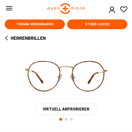
Skip
to
main
content
TERMIN VEREINBAREN
STORE-SUCHE
HERRENBRILLEN
ARROW
BACK
VIRTUELL ANPROBIEREN