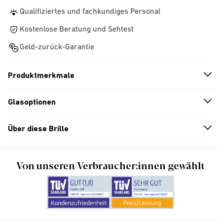
Qualifiziertes und fachkundiges Personal
Kostenlose Beratung und Sehtest
Geld-zurück-Garantie
Produktmerkmale
n
A
r
r
o
w
i
c
o
Glasoptionen
n
A
r
r
o
w
i
c
o
Über diese Brille
n
A
r
r
o
w
i
c
o
Von unseren Verbraucher:innen gewählt