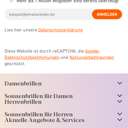
Mehr als 1 Million Mitglieder sind bereits überzeugt
Check
icon
Email
ANMELDEN
address
Lies hier unsere
Datenschutzerklärung
Diese Website ist durch reCAPTCHA, die
Google-
Datenschutzbestimmungen
und
Nutzungsbedingungen
geschützt.
Damenbrillen
n
A
r
r
o
w
i
c
o
Sonnenbrillen für Damen
n
A
r
r
o
w
i
c
o
Herrenbrillen
Sonnenbrillen für Herren
Aktuelle Angebote & Services