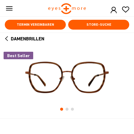
Skip
to
main
content
TERMIN VEREINBAREN
STORE-SUCHE
DAMENBRILLEN
ARROW
BACK
Best Seller