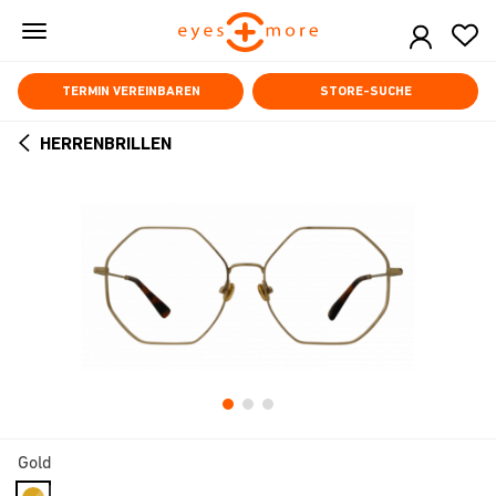
Skip
to
main
content
TERMIN VEREINBAREN
STORE-SUCHE
HERRENBRILLEN
ARROW
BACK
Gold