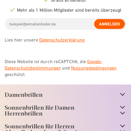
Check
icon
Mehr als 1 Million Mitglieder sind bereits überzeugt
Check
icon
Email
ANMELDEN
address
Lies hier unsere
Datenschutzerklärung
Diese Website ist durch reCAPTCHA, die
Google-
Datenschutzbestimmungen
und
Nutzungsbedingungen
geschützt.
Damenbrillen
n
A
r
r
o
w
i
c
o
Sonnenbrillen für Damen
n
A
r
r
o
w
i
c
o
Herrenbrillen
Sonnenbrillen für Herren