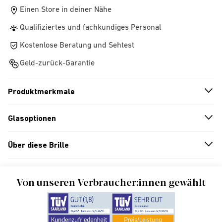
Einen Store in deiner Nähe
Qualifiziertes und fachkundiges Personal
Kostenlose Beratung und Sehtest
Geld-zurück-Garantie
Produktmerkmale
n
A
r
r
o
w
i
c
o
Glasoptionen
n
A
r
r
o
w
i
c
o
Über diese Brille
n
A
r
r
o
w
i
c
o
Von unseren Verbraucher:innen gewählt