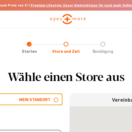
 zum Preis von 2! |
Premium Lifestyle: Unser Gleitsichtglas für noch mehr Seh
Check
icon
Starten
Store und Zeit
Bestätigung
Wähle einen Store aus
Vereinba
MEIN STANDORT