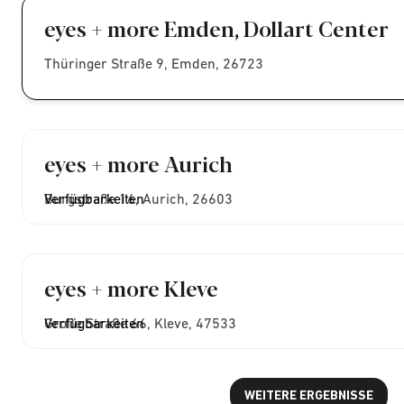
eyes + more Emden, Dollart Center
Thüringer Straße 9, Emden, 26723
eyes + more Aurich
Burgstraße 16, Aurich, 26603
Verfügbarkeiten
eyes + more Kleve
Große Straße 66, Kleve, 47533
Verfügbarkeiten
WEITERE ERGEBNISSE