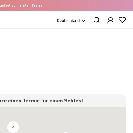
komfort vom ersten Tag an
Search
Products
re einen Termin für einen Sehtest
3