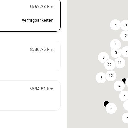
6567.78
km
Verfügbarkeiten
4
3
2
4
6580.95
km
4
3
3
11
33
12
2
4
6584.51
km
5
6