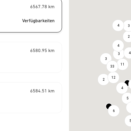
6567.78
km
Verfügbarkeiten
4
3
2
4
6580.95
km
4
3
3
11
33
12
2
4
6584.51
km
5
6