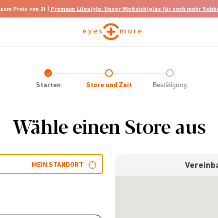
 zum Preis von 2! |
Premium Lifestyle: Unser Gleitsichtglas für noch mehr Seh
Check
icon
Starten
Store und Zeit
Bestätigung
Wähle einen Store aus
Vereinba
MEIN STANDORT