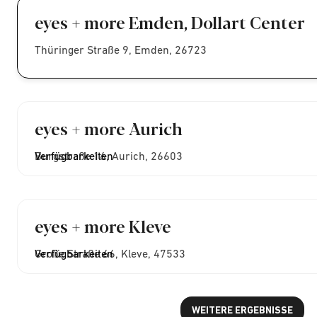
eyes + more Emden, Dollart Center
Thüringer Straße 9, Emden, 26723
eyes + more Aurich
Burgstraße 16, Aurich, 26603
Verfügbarkeiten
eyes + more Kleve
Große Straße 66, Kleve, 47533
Verfügbarkeiten
WEITERE ERGEBNISSE