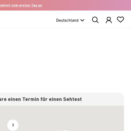
komfort vom ersten Tag an
Search
Products
re einen Termin für einen Sehtest
3